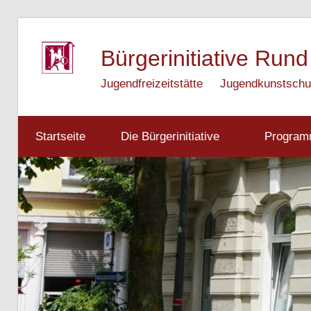
Zum
Inhalt
Bürgerinitiative Rund
springen
Jugendfreizeitstätte
Jugendkunstschu
Startseite
Die Bürgerinitiative
Progra