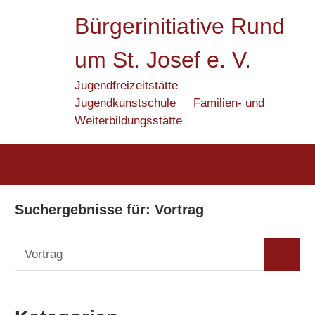
Zum
Bürgerinitiative Rund
Inhalt
springen
um St. Josef e. V.
Jugendfreizeitstätte
Jugendkunstschule
Familien- und
Weiterbildungsstätte
Suchergebnisse für:
Vortrag
Suchen
Suchen
nach: