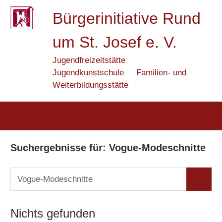
Zum
Bürgerinitiative Rund
Inhalt
springen
um St. Josef e. V.
Jugendfreizeitstätte
Jugendkunstschule
Familien- und
Weiterbildungsstätte
Suchergebnisse für:
Vogue-Modeschnitte
Suchen
Suchen
nach:
Nichts gefunden