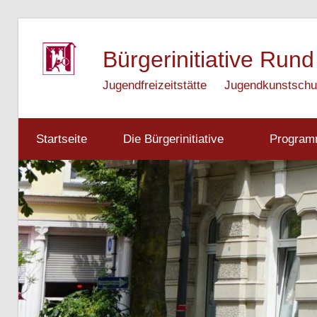
Zum
Inhalt
Bürgerinitiative Rund
springen
Jugendfreizeitstätte
Jugendkunstschu
Startseite
Die Bürgerinitiative
Progra