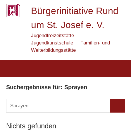
Zum
Bürgerinitiative Rund
Inhalt
springen
um St. Josef e. V.
Jugendfreizeitstätte
Jugendkunstschule
Familien- und
Weiterbildungsstätte
Suchergebnisse für:
Sprayen
Suchen
Suchen
nach:
Nichts gefunden