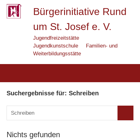
Zum
Bürgerinitiative Rund
Inhalt
springen
um St. Josef e. V.
Jugendfreizeitstätte
Jugendkunstschule
Familien- und
Weiterbildungsstätte
Suchergebnisse für:
Schreiben
Suchen
Suchen
nach:
Nichts gefunden