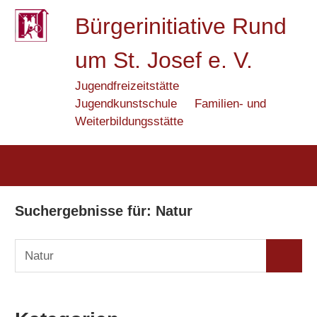
Zum
Bürgerinitiative Rund
Inhalt
springen
um St. Josef e. V.
Jugendfreizeitstätte
Jugendkunstschule
Familien- und
Weiterbildungsstätte
Suchergebnisse für:
Natur
Suchen
Suchen
nach: