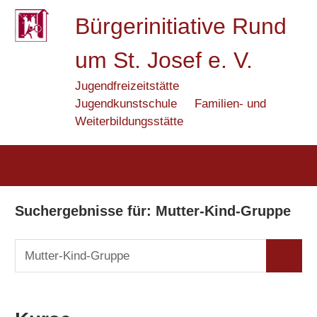
Zum
Bürgerinitiative Rund
Inhalt
springen
um St. Josef e. V.
Jugendfreizeitstätte
Jugendkunstschule
Familien- und
Weiterbildungsstätte
Suchergebnisse für:
Mutter-Kind-Gruppe
Suchen
Suchen
nach: