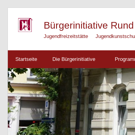
Zum
Inhalt
Bürgerinitiative Rund
springen
Jugendfreizeitstätte
Jugendkunstschu
Startseite
Die Bürgerinitiative
Progra