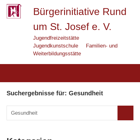
Zum
Bürgerinitiative Rund
Inhalt
springen
um St. Josef e. V.
Jugendfreizeitstätte
Jugendkunstschule
Familien- und
Weiterbildungsstätte
Suchergebnisse für:
Gesundheit
Suchen
Suchen
nach: